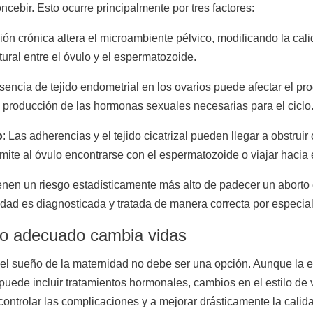
cebir. Esto ocurre principalmente por tres factores:
ción crónica altera el microambiente pélvico, modificando la cal
tural entre el óvulo y el espermatozoide.
esencia de tejido endometrial en los ovarios puede afectar el pro
a producción de las hormonas sexuales necesarias para el ciclo
o
: Las adherencias y el tejido cicatrizal pueden llegar a obstruir
ite al óvulo encontrarse con el espermatozoide o viajar hacia e
enen un riesgo estadísticamente más alto de padecer un aborto
d es diagnosticada y tratada de manera correcta por especial
nto adecuado cambia vidas
ir el sueño de la maternidad no debe ser una opción. Aunque la
uede incluir tratamientos hormonales, cambios en el estilo de 
controlar las complicaciones y a mejorar drásticamente la calid