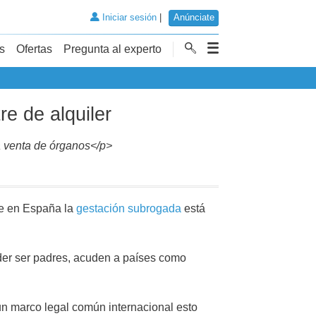
Iniciar sesión
|
Anúnciate
s
Ofertas
Pregunta al experto
re de alquiler
a venta de órganos</p>
ue en España la
gestación subrogada
está
der ser padres, acuden a países como
un marco legal común internacional esto