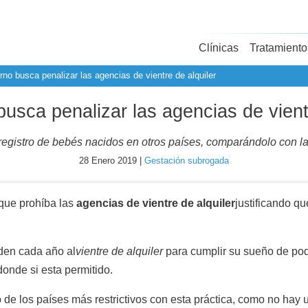
Clínicas
Tratamiento
rno busca penalizar las agencias de vientre de alquiler
usca penalizar las agencias de vient
 registro de bebés nacidos en otros países, comparándolo con l
28 Enero 2019 |
Gestación subrogada
 que prohíba las
agencias de vientre de alquiler
justificando q
den cada año al
vientre de alquiler
para cumplir su sueño de po
onde si esta permitido.
de los países más restrictivos con esta práctica, como no hay 