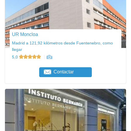
UR Moncloa
Madrid a 121,92 kilómetros desde Fuentenebro, como
llegar
5,0
Contactar