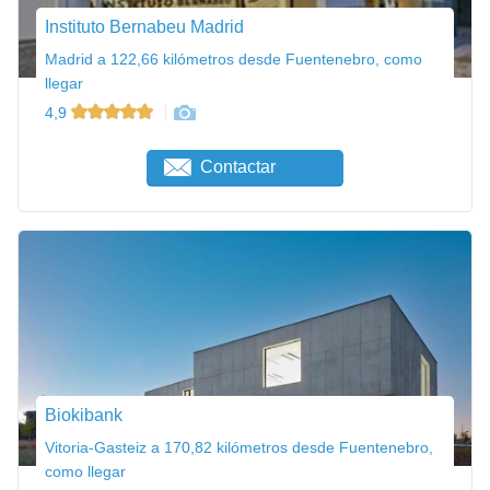
Instituto Bernabeu Madrid
Madrid a 122,66 kilómetros desde Fuentenebro, como
llegar
4,9
Contactar
Biokibank
Vitoria-Gasteiz a 170,82 kilómetros desde Fuentenebro,
como llegar