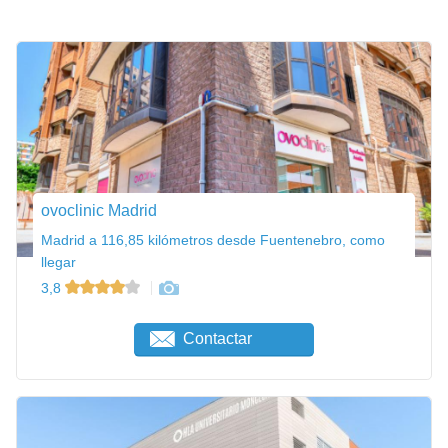
ovoclinic Madrid
Madrid a 116,85 kilómetros desde Fuentenebro, como
llegar
3,8
Contactar