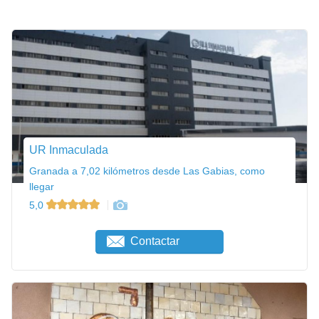
UR Inmaculada
Granada a 7,02 kilómetros desde Las Gabias, como
llegar
5,0
Contactar