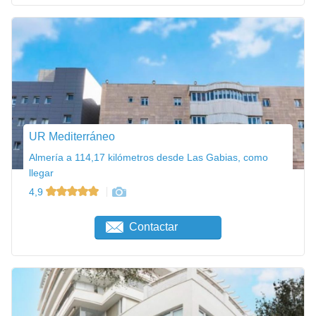
UR Mediterráneo
Almería a 114,17 kilómetros desde Las Gabias, como
llegar
4,9
Contactar