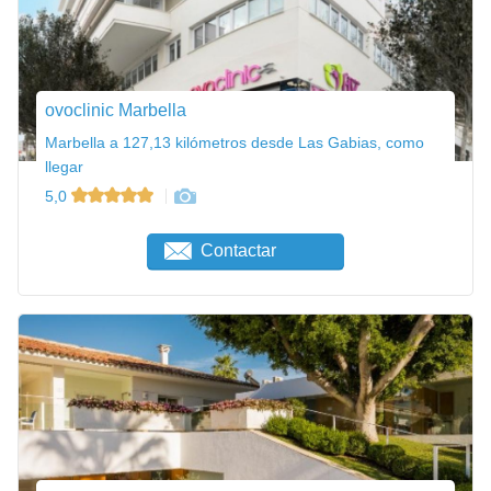
ovoclinic Marbella
Marbella a 127,13 kilómetros desde Las Gabias, como
llegar
5,0
Contactar