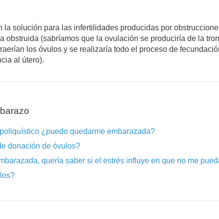
n la solución para las infertilidades producidas por obstruccion
mpa obstruida (sabríamos que la ovulación se produciría de la tr
raerían los óvulos y se realizaría todo el proceso de fecundación
ia al útero).
mbarazo
 poliquístico ¿puedo quedarme embarazada?
de donación de óvulos?
barazada, quería saber si el estrés influye en que no me pu
los?