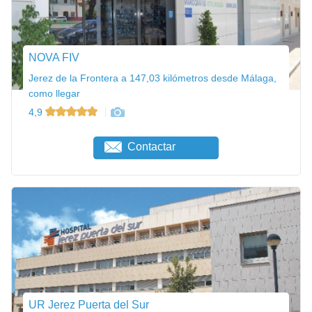
NOVA FIV
Jerez de la Frontera a 147,03 kilómetros desde Málaga,
como llegar
4,9
Contactar
UR Jerez Puerta del Sur