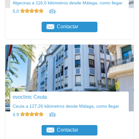
Algeciras a 116,0 kilómetros desde Málaga, como llegar
5,0
Contactar
ovoclinic Ceuta
Ceuta a 127,26 kilómetros desde Málaga, como llegar
4,9
Contactar