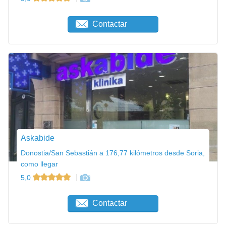
Contactar
Askabide
Donostia/San Sebastián a 176,77 kilómetros desde Soria,
como llegar
5,0
Contactar