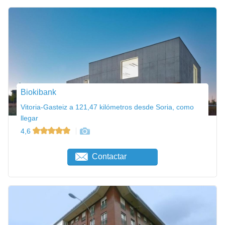
Biokibank
Vitoria-Gasteiz a 121,47 kilómetros desde Soria, como
llegar
4,6
Contactar