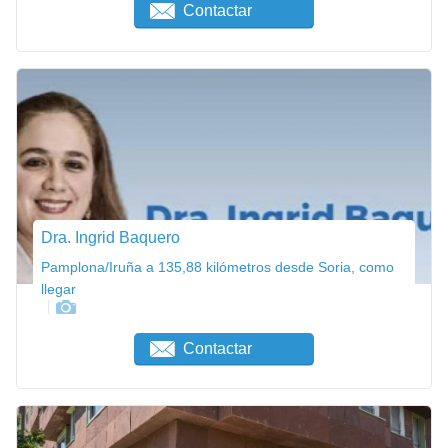
Contactar
Dra. Ingrid Baquero
Pamplona/Iruña a 135,88 kilómetros desde Soria, como
llegar
Contactar