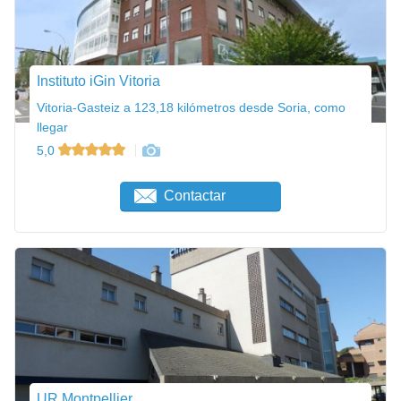
Instituto iGin Vitoria
Vitoria-Gasteiz a 123,18 kilómetros desde Soria, como
llegar
5,0
Contactar
UR Montpellier