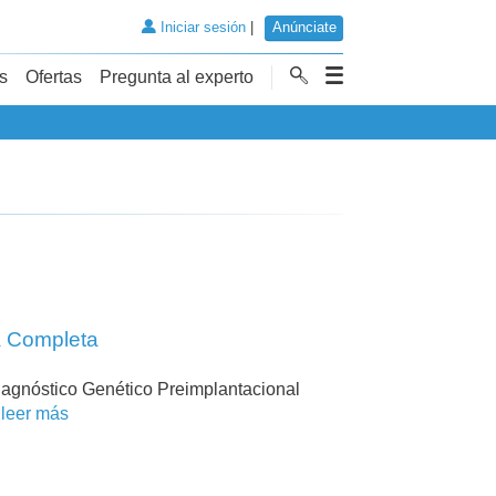
Iniciar sesión
|
Anúnciate
s
Ofertas
Pregunta al experto
a Completa
iagnóstico Genético Preimplantacional
.
leer más