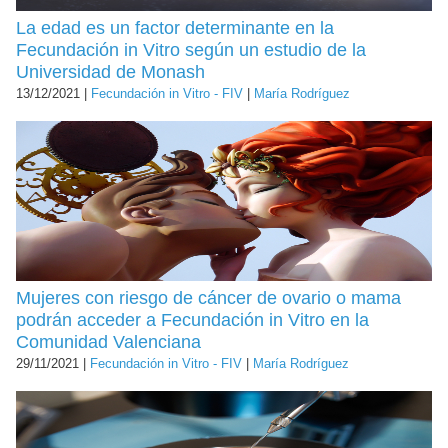
La edad es un factor determinante en la
Fecundación in Vitro según un estudio de la
Universidad de Monash
13/12/2021 |
Fecundación in Vitro - FIV
|
María Rodríguez
Mujeres con riesgo de cáncer de ovario o mama
podrán acceder a Fecundación in Vitro en la
Comunidad Valenciana
29/11/2021 |
Fecundación in Vitro - FIV
|
María Rodríguez