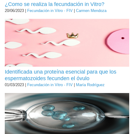
¿Como se realiza la fecundación in Vitro?
20/06/2023 |
Fecundación in Vitro - FIV
|
Carmen Mendoza
Identificada una proteína esencial para que los
espermatozoides fecunden el óvulo
01/03/2023 |
Fecundación in Vitro - FIV
|
María Rodríguez