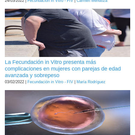
24/03/2022 |
Fecundación in Vitro - FIV
|
Carmen Mendoza
La Fecundación in Vitro presenta más
complicaciones en mujeres con parejas de edad
avanzada y sobrepeso
03/02/2022 |
Fecundación in Vitro - FIV
|
María Rodríguez