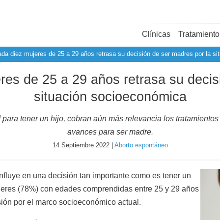
Clínicas
Tratamiento
da diez mujeres de 25 a 29 años retrasa su decisión de ser madres por la s
es de 25 a 29 años retrasa su decis
situación socioeconómica
para tener un hijo, cobran aún más relevancia los tratamientos
avances para ser madre.
14 Septiembre 2022 |
Aborto espontáneo
influye en una decisión tan importante como es tener un
jeres (78%) con edades comprendidas entre 25 y 29 años
sión por el marco socioeconómico actual.