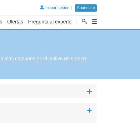
Iniciar sesión
|
Anúnciate
s
Ofertas
Pregunta al experto
las más comunes es el cultivo de semen