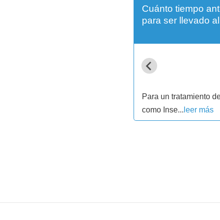
a? Gracias.
Cuánto tiempo ant
para ser llevado al
 células redondas igual o mayor a
Para un tratamiento de
como Inse...
leer más