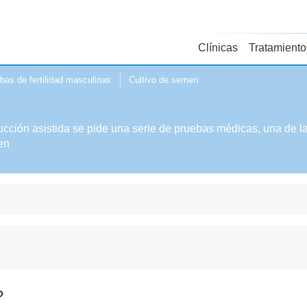
Clínicas
Tratamiento
bas de fertilidad masculinas
Cultivo de semen
cción asistida se pide una serie de pruebas médicas, una de 
en
?