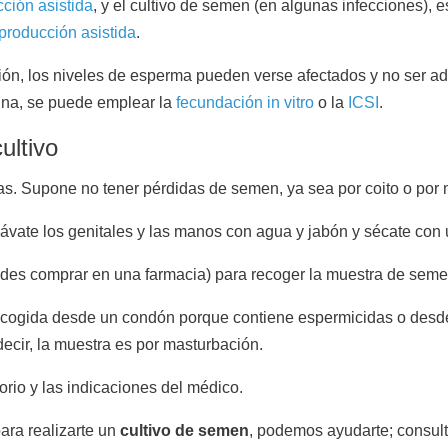
cción asistida
, y el cultivo de semen (en algunas infecciones), 
eproducción asistida
.
ión, los niveles de esperma pueden verse afectados y no ser ad
lina, se puede emplear la
fecundación in vitro
o la
ICSI
.
ultivo
ías. Supone no tener pérdidas de semen, ya sea por coito o por
ávate los genitales y las manos con agua y jabón y sécate con u
uedes comprar en una farmacia) para recoger la muestra de seme
cogida desde un condón porque contiene espermicidas o desde 
ecir, la muestra es por masturbación.
rio y las indicaciones del médico.
ara realizarte un
cultivo de semen
, podemos ayudarte; consult