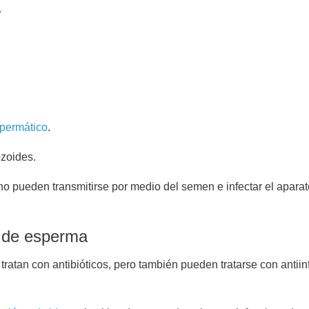
.
permático
.
zoides.
o pueden transmitirse por medio del semen e infectar el aparato
n de esperma
atan con antibióticos, pero también pueden tratarse con antiinf