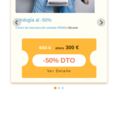
Citología al -50%
Centro de reproducción asistida IREMA
| Alicante
300 €
600 €
ahora
-50% DTO
Ver Detalle