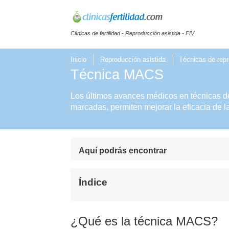
Clínicas de fertilidad - Reproducción asistida - FIV
Inicio
Reproducción asistida
Técnicas de repr
Técnica MACS
Los últimos avances médicos en técnicas de
marcadas, permiten mejorar la eficacia de 
Aquí podrás encontrar
Índice
¿Qué es la técnica MACS?