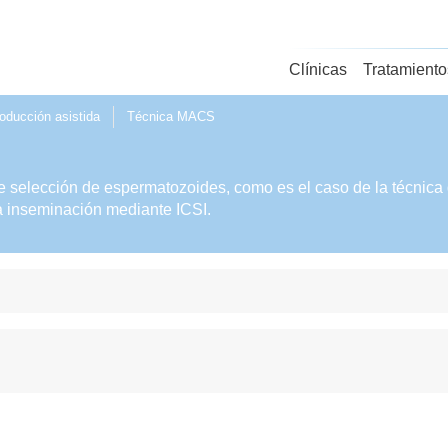
Clínicas
Tratamiento
oducción asistida
Técnica MACS
 selección de espermatozoides, como es el caso de la técnica 
la inseminación mediante ICSI.