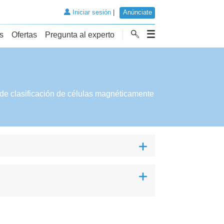
Iniciar sesión
|
Anúnciate
s
Ofertas
Pregunta al experto
de clasificación de células magnéticamente