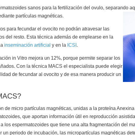
rmatozoides sanos para la fertilización del ovulo, separando 
ediante partículas magnéticas.
s para fecundar el ovocito no podrán atravesar las
 del resto. Esta técnica además de emplearse en la
la
inseminación artificial
y en la
ICSI
.
ación in Vitro mejora un 12%, porque permite separar los
ñados. Con la técnica MACS el especialista puede elegir
idad de fecundar al ovocito y de esa manera producir un
a MACS?
 de micro partículas magnéticas, unidas a la proteína Anexina V,
zoides, que aportan información útil en reproducción asistida
a los espermatozoides que tiene una alta fragmentación del mat
r un periodo de incubación, las micropartículas magnéticas det