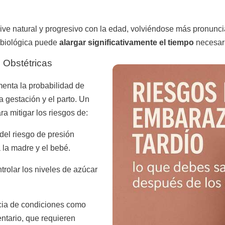
ive natural y progresivo con la edad, volviéndose más pronunc
 biológica puede
alargar significativamente el tiempo
necesari
 Obstétricas
enta la probabilidad de
a gestación y el parto. Un
a mitigar los riesgos de:
del riesgo de presión
a la madre y el bebé.
trolar los niveles de azúcar
cia de condiciones como
ntario, que requieren