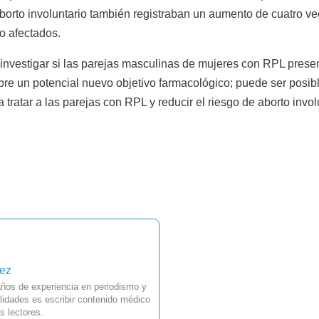
rto involuntario también registraban un aumento de cuatro vec
o afectados.
l investigar si las parejas masculinas de mujeres con RPL pres
bre un potencial nuevo objetivo farmacológico; puede ser posi
ratar a las parejas con RPL y reducir el riesgo de aborto involu
uez
ños de experiencia en periodismo y
idades es escribir contenido médico
s lectores.