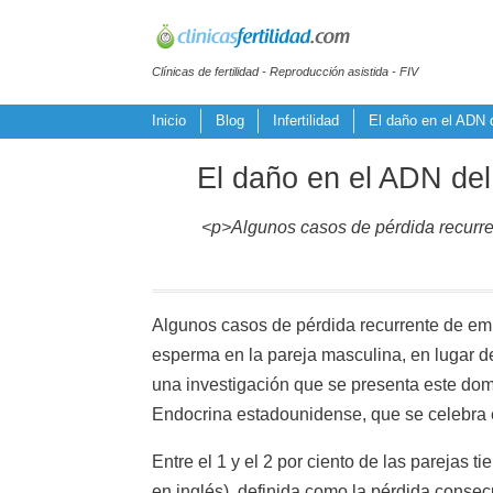
Clínicas de fertilidad - Reproducción asistida - FIV
Inicio
Blog
Infertilidad
El daño en el ADN d
El daño en el ADN del
<p>Algunos casos de pérdida recurr
Algunos casos de pérdida recurrente de e
esperma en la pareja masculina, en lugar d
una investigación que se presenta este do
Endocrina estadounidense, que se celebra 
Entre el 1 y el 2 por ciento de las parejas 
en inglés), definida como la pérdida conse