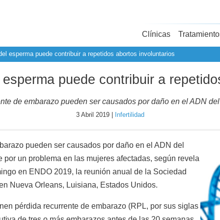
Clínicas
Tratamiento
el esperma puede contribuir a repetidos abortos involuntarios
 esperma puede contribuir a repetidos
ente de embarazo pueden ser causados por daño en el ADN del 
3 Abril 2019 |
Infertilidad
mbarazo pueden ser causados por daño en el ADN del
e por un problema en las mujeres afectadas, según revela
mingo en ENDO 2019, la reunión anual de la Sociedad
en Nueva Orleans, Luisiana, Estados Unidos.
tienen pérdida recurrente de embarazo (RPL, por sus siglas
cutiva de tres o más embarazos antes de las 20 semanas