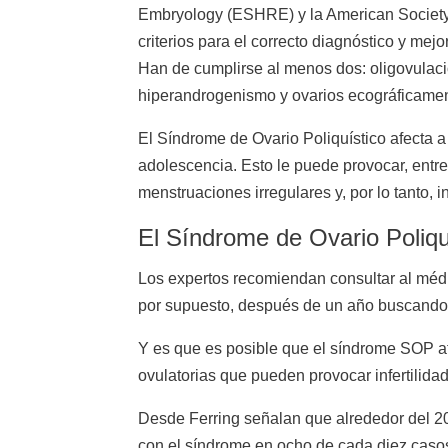
Embryology (ESHRE) y la American Society
criterios para el correcto diagnóstico y mejo
Han de cumplirse al menos dos: oligovulaci
hiperandrogenismo y ovarios ecográficament
El Síndrome de Ovario Poliquístico afecta a 
adolescencia. Esto le puede provocar, entr
menstruaciones irregulares y, por lo tanto, in
El Síndrome de Ovario Poliquís
Los expertos recomiendan consultar al médi
por supuesto, después de un año buscando 
Y es que es posible que el síndrome SOP afe
ovulatorias que pueden provocar infertilidad
Desde Ferring señalan que alrededor del 20
con el síndrome en ocho de cada diez cas