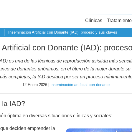
Clínicas
Tratamiento
e
Inseminación Artificial con Donante (IAD): proceso y sus claves
Artificial con Donante (IAD): proces
IAD) es una de las técnicas de reproducción asistida más sencill
co de donantes anónimos, en el útero de la mujer durante su pe
más complejas, la IAD destaca por ser un proceso mínimamente
12 Enero 2026 |
Inseminación artificial con donante
 la IAD?
ón óptima en diversas situaciones clínicas y sociales:
 que deciden emprender la