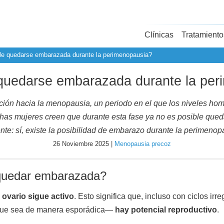
Clínicas
Tratamiento
le quedarse embarazada durante la perimenopausia?
quedarse embarazada durante la pe
ción hacia la menopausia, un periodo en el que los niveles horm
has mujeres creen que durante esta fase ya no es posible que
ente: sí, existe la posibilidad de embarazo durante la perimenop
26 Noviembre 2025 |
Menopausia precoz
 quedar embarazada?
l ovario sigue activo
. Esto significa que, incluso con ciclos ir
que sea de manera esporádica—
hay potencial reproductivo
.