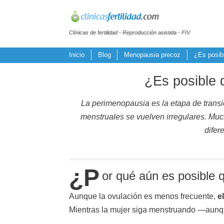
Clínicas de fertilidad - Reproducción asistida - FIV
Inicio
Blog
Menopausia precoz
¿Es posib
¿Es posible 
La perimenopausia es la etapa de transi
menstruales se vuelven irregulares. Muc
difer
¿P
or qué aún es posible
Aunque la ovulación es menos frecuente,
e
Mientras la mujer siga menstruando —aun