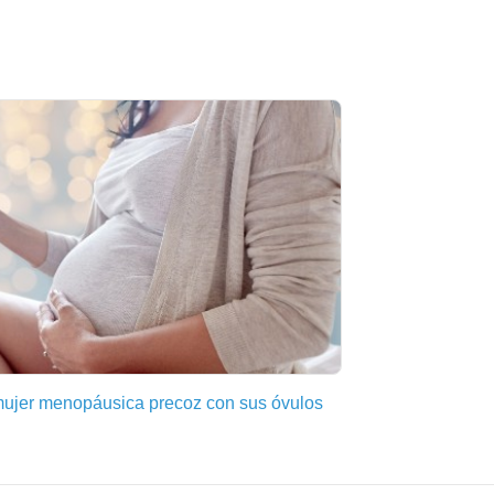
mujer menopáusica precoz con sus óvulos