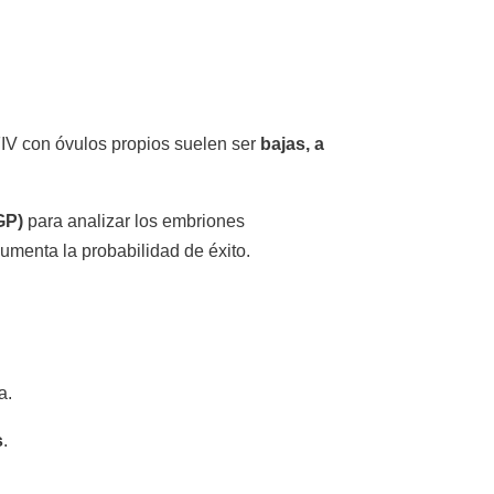
 FIV con óvulos propios suelen ser
bajas, a
GP)
para analizar los embriones
umenta la probabilidad de éxito.
a.
s
.