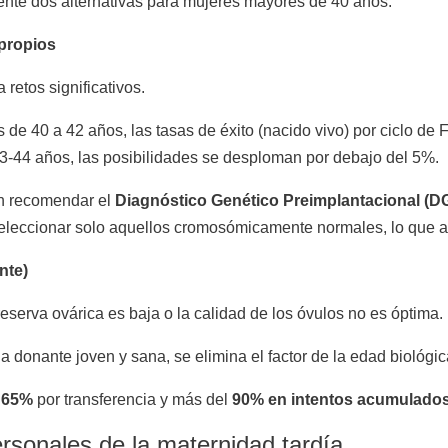
lmente dos alternativas para mujeres mayores de 40 años:
 propios
retos significativos.
de 40 a 42 años, las tasas de éxito (nacido vivo) por ciclo de
s 43-44 años, las posibilidades se desploman por debajo del 5%.
n recomendar el
Diagnóstico Genético Preimplantacional (D
seleccionar solo aquellos cromosómicamente normales, lo que a
nte)
serva ovárica es baja o la calidad de los óvulos no es óptima.
na donante joven y sana, se elimina el factor de la edad biológic
 65%
por transferencia y más del
90% en intentos acumulado
rsonales de la maternidad tardía