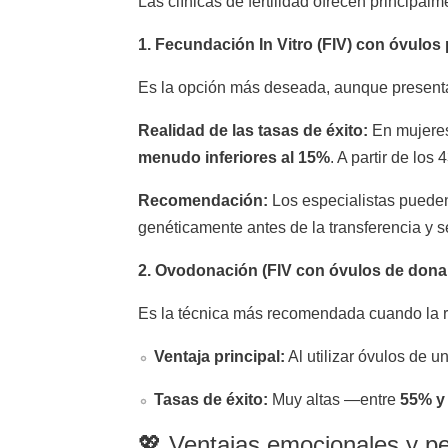
Las clínicas de fertilidad ofrecen principa
1. Fecundación In Vitro (FIV) con óvulos
Es la opción más deseada, aunque presenta 
Realidad de las tasas de éxito:
En mujeres 
menudo inferiores al 15%
. A partir de lo
Recomendación:
Los especialistas puede
genéticamente antes de la transferencia y 
2. Ovodonación (FIV con óvulos de dona
Es la técnica más recomendada cuando la re
Ventaja principal:
Al utilizar óvulos de u
Tasas de éxito:
Muy altas —entre
55% y
💖 Ventajas emocionales y pe