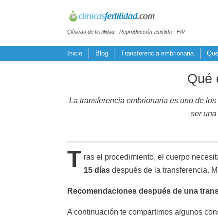
Clínicas de fertilidad - Reproducción asistida - FIV
Inicio
Blog
Transferencia embrionaria
Qué
Qué e
La transferencia embrionaria es uno de lo
ser una 
T
ras el procedimiento, el cuerpo necesi
15 días
después de la transferencia. Mi
Recomendaciones después de una transf
A continuación te compartimos algunos cons