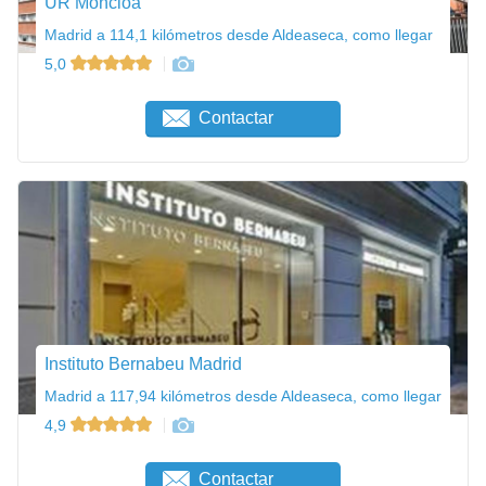
UR Moncloa
Madrid a 114,1 kilómetros desde Aldeaseca, como llegar
5,0
Contactar
Instituto Bernabeu Madrid
Madrid a 117,94 kilómetros desde Aldeaseca, como llegar
4,9
Contactar