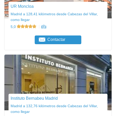
UR Moncloa
Madrid a 128,41 kilómetros desde Cabezas del Villar,
como llegar
5,0
Contactar
Instituto Bernabeu Madrid
Madrid a 132,76 kilómetros desde Cabezas del Villar,
como llegar