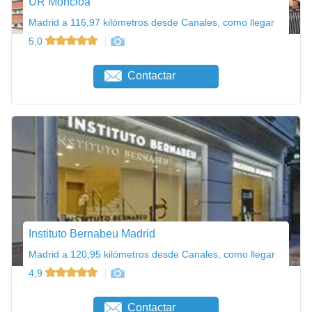
UR Moncloa
Madrid a 116,97 kilómetros desde Canales, como llegar
5,0
Contactar
Instituto Bernabeu Madrid
Madrid a 120,95 kilómetros desde Canales, como llegar
4,9
Contactar