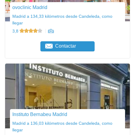
ovoclinic Madrid
Madrid a 134,33 kilómetros desde Candeleda, como
llegar
3,8
Contactar
Instituto Bernabeu Madrid
Madrid a 136,03 kilómetros desde Candeleda, como
llegar