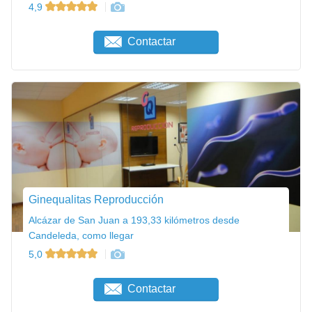
4,9
Contactar
Ginequalitas Reproducción
Alcázar de San Juan a 193,33 kilómetros desde
Candeleda, como llegar
5,0
Contactar