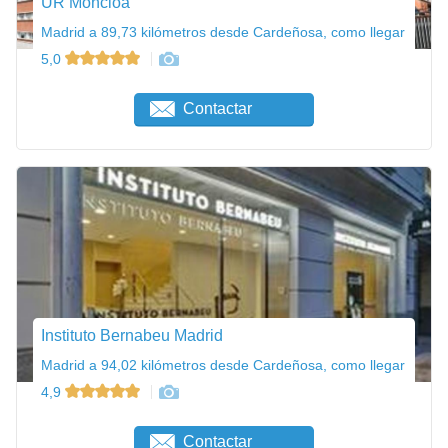
UR Moncloa
Madrid a 89,73 kilómetros desde Cardeñosa, como llegar
5,0
Contactar
Instituto Bernabeu Madrid
Madrid a 94,02 kilómetros desde Cardeñosa, como llegar
4,9
Contactar