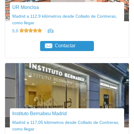
UR Moncloa
Madrid a 112,9 kilómetros desde Collado de Contreras,
como llegar
5,0
Contactar
Instituto Bernabeu Madrid
Madrid a 117,05 kilómetros desde Collado de Contreras,
como llegar