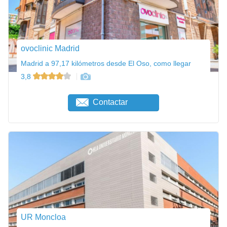
ovoclinic Madrid
Madrid a 97,17 kilómetros desde El Oso, como llegar
3,8
Contactar
UR Moncloa