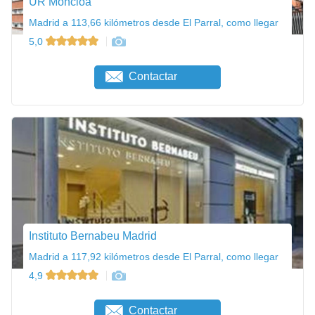
UR Moncloa
Madrid a 113,66 kilómetros desde El Parral, como llegar
5,0
Contactar
Instituto Bernabeu Madrid
Madrid a 117,92 kilómetros desde El Parral, como llegar
4,9
Contactar