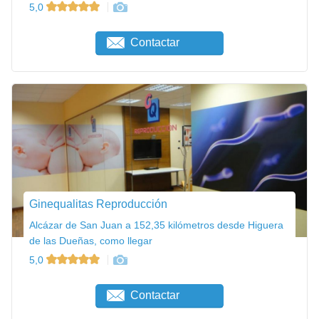
5,0
Contactar
Ginequalitas Reproducción
Alcázar de San Juan a 152,35 kilómetros desde Higuera
de las Dueñas, como llegar
5,0
Contactar