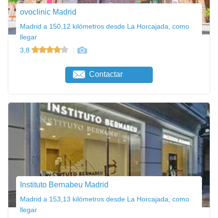
ovoclinic Madrid
Madrid a 150,12 kilómetros desde La Horcajada, como
llegar
3,8
Contactar
Instituto Bernabeu Madrid
Madrid a 153,13 kilómetros desde La Horcajada, como
llegar