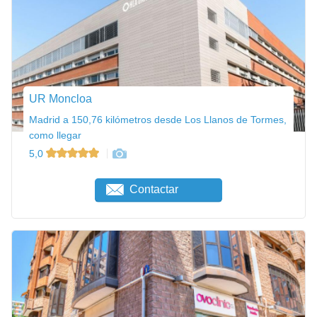
UR Moncloa
Madrid a 150,76 kilómetros desde Los Llanos de Tormes,
como llegar
5,0
Contactar