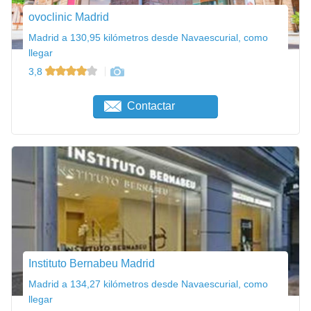
ovoclinic Madrid
Madrid a 130,95 kilómetros desde Navaescurial, como
llegar
3,8
Contactar
Instituto Bernabeu Madrid
Madrid a 134,27 kilómetros desde Navaescurial, como
llegar