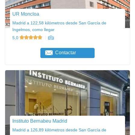
UR Moncloa
Madrid a 122,58 kilómetros desde San García de
Ingelmos, como llegar
5,0
Contactar
Instituto Bernabeu Madrid
Madrid a 126,89 kilómetros desde San García de