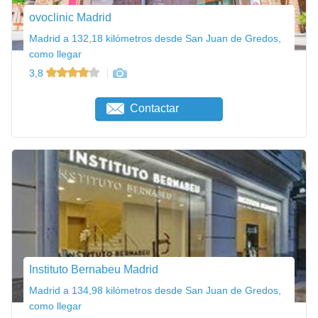
ovoclinic Madrid
Madrid a 132,18 kilómetros desde San Juan de Gredos,
como llegar
3,8
Contactar
Instituto Bernabeu Madrid
Madrid a 134,98 kilómetros desde San Juan de Gredos,
como llegar