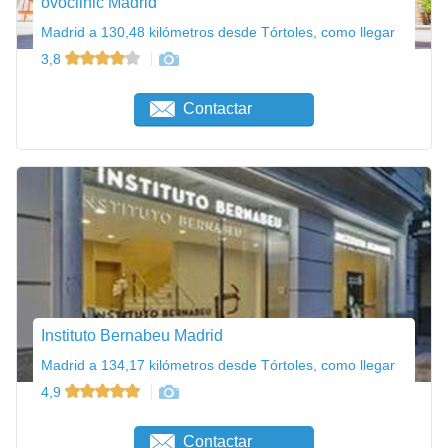
ovoclinic Madrid
Madrid a 130,48 kilómetros desde Tórtoles, como llegar
3,8
Contactar
Instituto Bernabeu Madrid
Madrid a 134,17 kilómetros desde Tórtoles, como llegar
4,9
Contactar