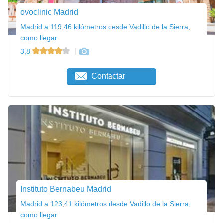
ovoclinic Madrid
Madrid a 119,46 kilómetros desde Vadillo de la Sierra,
como llegar
3,8
Contactar
Instituto Bernabeu Madrid
Madrid a 123,41 kilómetros desde Vadillo de la Sierra,
como llegar