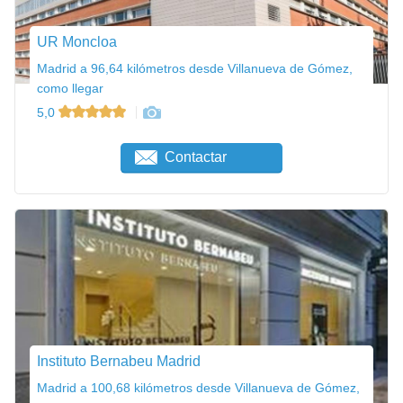
UR Moncloa
Madrid a 96,64 kilómetros desde Villanueva de Gómez,
como llegar
5,0
Contactar
Instituto Bernabeu Madrid
Madrid a 100,68 kilómetros desde Villanueva de Gómez,