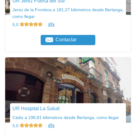
UR Jerez Puerta del Sur
Jerez de la Frontera a 181,27 kilómetros desde Berlanga,
como llegar
5,0
Contactar
UR Hospital La Salud
Cádiz a 198,81 kilómetros desde Berlanga, como llegar
5,0