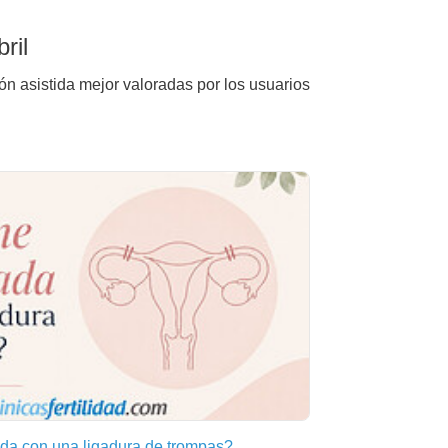
ril
ón asistida mejor valoradas por los usuarios
a con una ligadura de trompas?