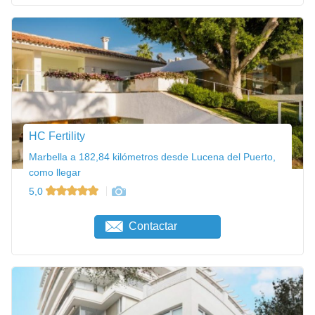
HC Fertility
Marbella a 182,84 kilómetros desde Lucena del Puerto,
como llegar
5,0
Contactar