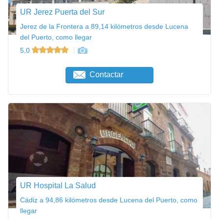
UR Jerez Puerta del Sur
Jerez de la Frontera a 89,14 kilómetros desde Lucena
del Puerto, como llegar
5,0
Contactar
UR Hospital La Salud
Cádiz a 94,86 kilómetros desde Lucena del Puerto, como
llegar