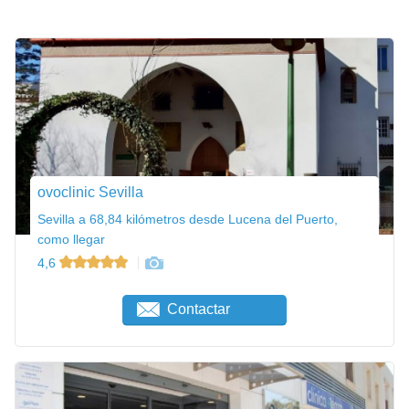
ovoclinic Sevilla
Sevilla a 68,84 kilómetros desde Lucena del Puerto,
como llegar
4,6
Contactar