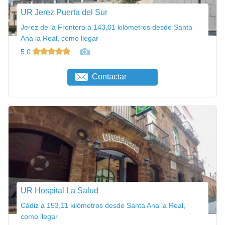
UR Jerez Puerta del Sur
Jerez de la Frontera a 143,01 kilómetros desde Santa
Ana la Real, como llegar
5,0
Contactar
UR Hospital La Salud
Cádiz a 153,11 kilómetros desde Santa Ana la Real,
como llegar