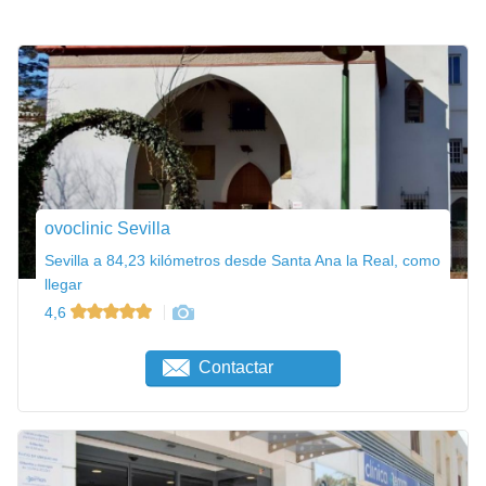
ovoclinic Sevilla
Sevilla a 84,23 kilómetros desde Santa Ana la Real, como
llegar
4,6
Contactar