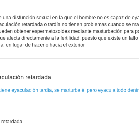
de una disfunción sexual en la que el hombre no es capaz de ey
ulación retardada o tardía no tienen problemas cuando se mast
e pueden obtener espermatozoides mediante masturbación para po
ue afecta directamente a la fertilidad, puesto que existe un fal
ga, en lugar de hacerlo hacia el exterior.
culación retardada
ene eyaculación tardía, se marturba él pero eyacula todo dentr
 retardada