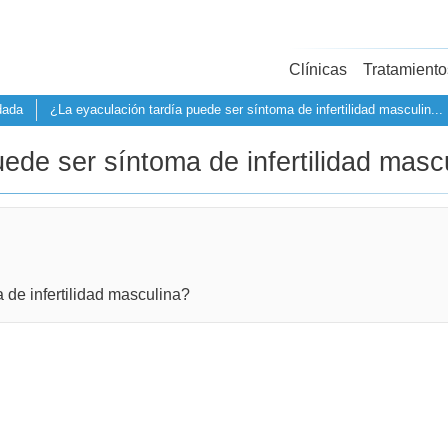
Clínicas
Tratamiento
dada
¿La eyaculación tardía puede ser síntoma de infertilidad masculin...
ede ser síntoma de infertilidad mascu
 de infertilidad masculina?