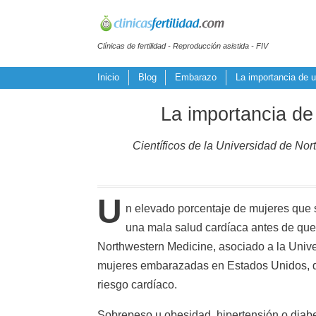
Clínicas de fertilidad - Reproducción asistida - FIV
Inicio
Blog
Embarazo
La importancia de 
La importancia de
Científicos de la Universidad de No
U
n elevado porcentaje de mujeres que
una mala salud cardíaca antes de qu
Northwestern Medicine, asociado a la Unive
mujeres embarazadas en Estados Unidos, d
riesgo cardíaco.
Sobrepeso u obesidad, hipertensión o diabe