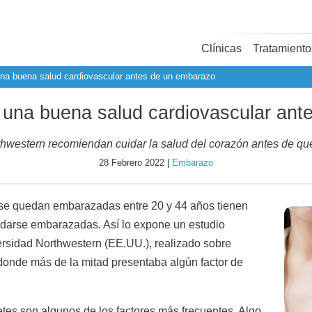
Clínicas
Tratamiento
una buena salud cardiovascular antes de un embarazo
 una buena salud cardiovascular an
rthwestern recomiendan cuidar la salud del corazón antes de qu
28 Febrero 2022 |
Embarazo
 se quedan embarazadas entre 20 y 44 años tienen
edarse embarazadas. Así lo expone un estudio
rsidad Northwestern (EE.UU.), realizado sobre
onde más de la mitad presentaba algún factor de
tes son algunos de los factores más frecuentes. Algo