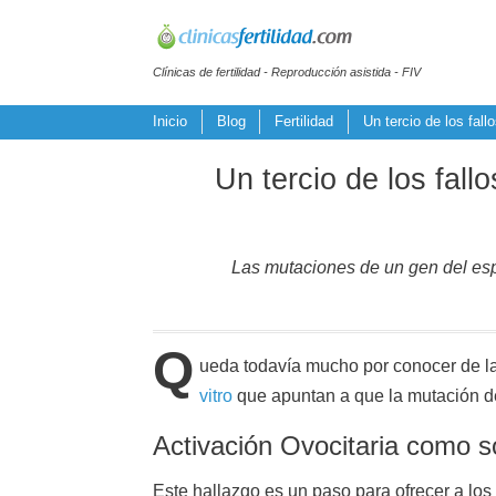
Clínicas de fertilidad - Reproducción asistida - FIV
Inicio
Blog
Fertilidad
Un tercio de los fal
Un tercio de los fal
Las mutaciones de un gen del esp
Q
ueda todavía mucho por conocer de la 
vitro
que apuntan a que la mutación de
Activación Ovocitaria como s
Este hallazgo es un paso para ofrecer a los