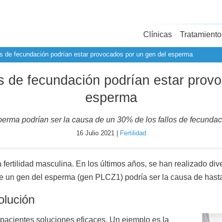
Clínicas
Tratamiento
los de fecundación podrían estar provocados por un gen del esperma
los de fecundación podrían estar prov
esperma
erma podrían ser la causa de un 30% de los fallos de fecundac
16 Julio 2021 |
Fertilidad
fertilidad masculina. En los últimos años, se han realizado di
 un gen del esperma (gen PLCZ1) podría ser la causa de hasta
olución
 pacientes soluciones eficaces. Un ejemplo es la