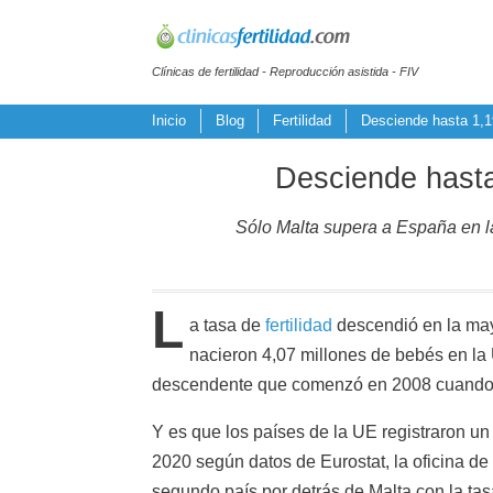
Clínicas de fertilidad - Reproducción asistida - FIV
Inicio
Blog
Fertilidad
Desciende hasta 1,19
Desciende hasta
Sólo Malta supera a España en la
L
a tasa de
fertilidad
descendió en la may
nacieron 4,07 millones de bebés en la
descendente que comenzó en 2008 cuando n
Y es que los países de la UE registraron u
2020 según datos de Eurostat, la oficina de
segundo país por detrás de Malta con la ta