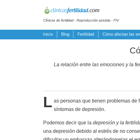
Clínicas de fertilidad - Reproducción asistida - FIV
Inicio
Blog
Fertilidad
Cómo afectan las emo
Có
La relación entre las emociones y la fe
L
as personas que tienen problemas de fe
síntomas de depresión.
Podemos decir que la
depresión y la fertili
una depresión debido al estrés de no conse
dificultar un embarazo alterándomelas el e