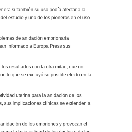
 era si también su uso podía afectar a la
 del estudio y uno de los pioneros en el uso
roblemas de anidación embrionaria
han informado a Europa Press sus
los resultados con la otra mitad, que no
con lo que se excluyó su posible efecto en la
ividad uterina para la anidación de los
, sus implicaciones clínicas se extienden a
 anidación de los embriones y provocan el
como la baja calidad de los óvulos o de los