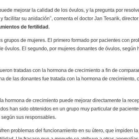
de mejorar la calidad de los óvulos, y la pregunta por resolver
facilitar su anidación", comenta el doctor Jan Tesarik, director
mientos de fertilidad
.
dos grupos de mujeres. El primero formado por pacientes con p
e óvulos. El segundo, por mujeres donantes de óvulos, según 
fueron tratadas con la hormona de crecimiento a fin de comparar 
una de las donantes fue tratada con la hormona de crecimiento, 
la hormona de crecimiento puede mejorar directamente la recept
dos han sido obtenidos en un grupo muy particular de pacientes
d, según sus responsables.
ufren problemas del funcionamiento en su útero, que impiden la
tilidad. Un fracaso que a menudo se atribuye a otras anomalías 