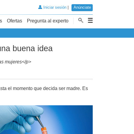
Iniciar sesión
|
Anúnciate
s
Ofertas
Pregunta al experto
 una buena idea
las mujeres</p>
asta el momento que decida ser madre. Es