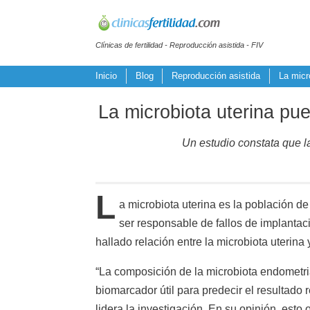
Clínicas de fertilidad - Reproducción asistida - FIV
Inicio
Blog
Reproducción asistida
La micr
La microbiota uterina pue
Un estudio constata que la
L
a microbiota uterina es la población de
ser responsable de fallos de implantaci
hallado relación entre la microbiota uterina
“La composición de la microbiota endometria
biomarcador útil para predecir el resultado
lidera la investigación. En su opinión, esto