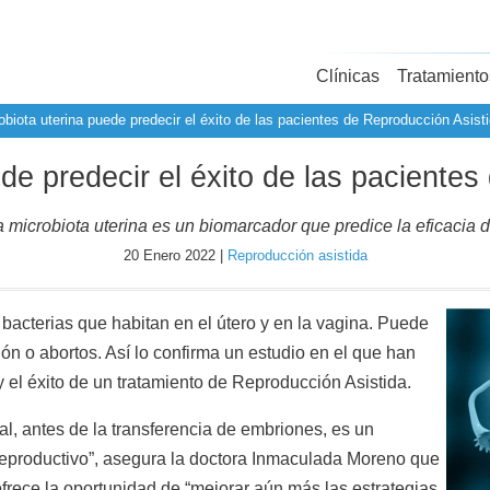
Clínicas
Tratamiento
obiota uterina puede predecir el éxito de las pacientes de Reproducción Asist
de predecir el éxito de las paciente
 microbiota uterina es un biomarcador que predice la eficacia d
20 Enero 2022 |
Reproducción asistida
 bacterias que habitan en el útero y en la vagina. Puede
ón o abortos. Así lo confirma un estudio en el que han
 y el éxito de un tratamiento de Reproducción Asistida.
l, antes de la transferencia de embriones, es un
 reproductivo”, asegura la doctora Inmaculada Moreno que
 ofrece la oportunidad de “mejorar aún más las estrategias