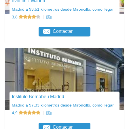
ovoclinic Madrid
Madrid a 93,51 kilómetros desde Mironcillo, como llegar
3,8
Contactar
Instituto Bernabeu Madrid
Madrid a 97,33 kilómetros desde Mironcillo, como llegar
4,9
Contactar